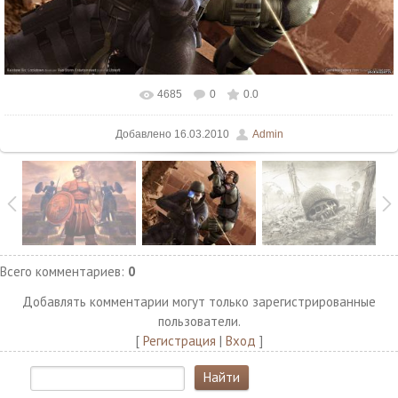
4685
0
0.0
В реальном размере
1500x1125
/ 208.5Kb
Добавлено
16.03.2010
Admin
Всего комментариев
:
0
Добавлять комментарии могут только зарегистрированные
пользователи.
[
Регистрация
|
Вход
]