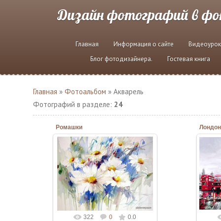
Дизайн фотографий в ф
Главная
Информация о сайте
Видеоурок
Блог фотодизайнера.
Гостевая книга
Главная
»
Фотоальбом
» Акварель
Фотографий в разделе
:
24
Ромашки
Лондон
10.06.2020
Admin
322
0
0.0