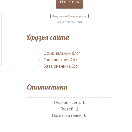
[
]
Результаты
Архив опросов
Всего ответов:
1126
Друзья сайта
Официальный блог
Сообщество uCoz
База знаний uCoz
Статистика
Онлайн всего:
1
Гостей:
1
Пользователей:
0