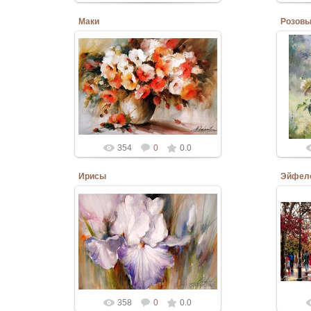
Маки
Розовы
10.06.2020
Admin
354
0
0.0
Ирисы
Эйфел
10.06.2020
Admin
358
0
0.0