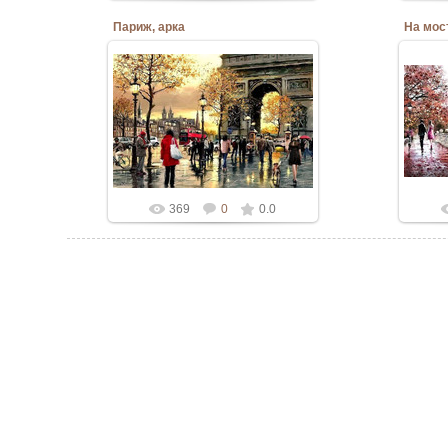
Париж, арка
На мос
10.06.2020
Admin
369
0
0.0