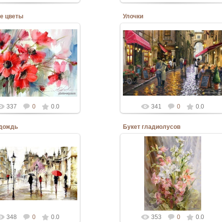
е цветы
Улочки
10.06.2020
10.06.2020
Admin
Admin
337
0
0.0
341
0
0.0
 дождь
Букет гладиолусов
10.06.2020
10.06.2020
Admin
Admin
348
0
0.0
353
0
0.0