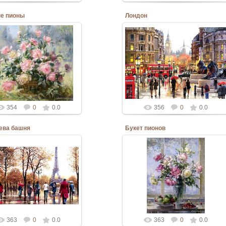
е пионы
Лондон
10.06.2020
10.06.2020
Admin
Admin
354
0
0.0
356
0
0.0
ева башня
Букет пионов
10.06.2020
10.06.2020
Admin
Admin
363
0
0.0
363
0
0.0