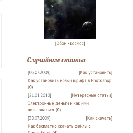
[
Обои - космос
]
Случайные статьи
[06.07.2009]
[
Как установить
]
Как установить новый шрифт в Photoshop
(
0
)
[21.01.2010]
[
Интересные статьи
]
Электронные деньги и как ими
пользоваться.
(
0
)
[30.07.2009]
[
Как скачать
]
Как бесплатно скачать файлы с
DepositFiles
(
4
)