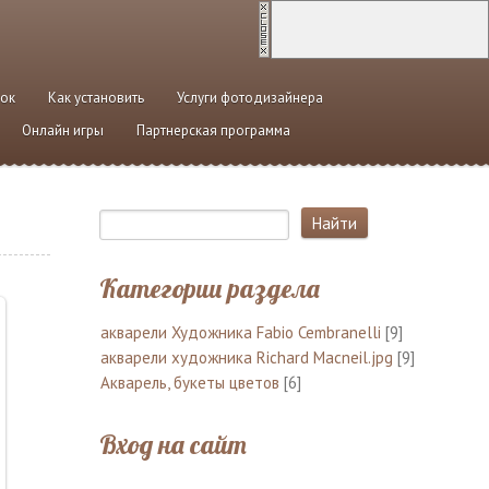
ток
Как установить
Услуги фотодизайнера
Онлайн игры
Партнерская программа
Категории раздела
акварели Художника Fabio Cembranelli
[9]
акварели художника Richard Macneil.jpg
[9]
Акварель, букеты цветов
[6]
Вход на сайт