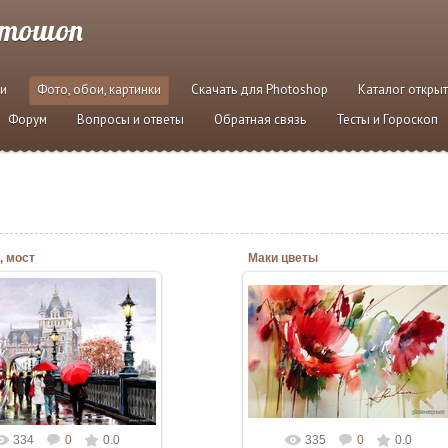
отошоп
и
Фото, обои, картинки
Скачать для Photoshop
Каталог откры
Форум
Вопросы и ответы
Обратная связь
Тесты и Гороскоп
, мост
Маки цветы
10.06.2020
10.06.2020
Admin
Admin
334
0
0.0
335
0
0.0