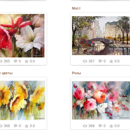
Мост
10.06.2020
10.06.2020
Admin
Admin
365
0
0.0
367
0
0.0
 цветы
Розы
10.06.2020
10.06.2020
Admin
Admin
368
0
0.0
368
0
0.0