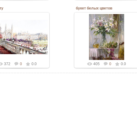
ту
букет белых цветов
10.06.2020
10.06.2020
Admin
Admin
372
0
0.0
405
0
0.0