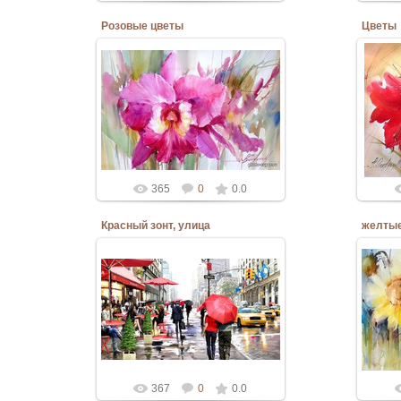
Розовые цветы
Цветы
10.06.2020
Admin
365
0
0.0
Красный зонт, улица
желтые
10.06.2020
Admin
367
0
0.0