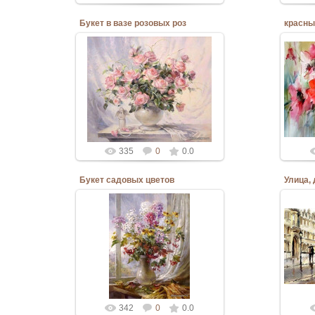
Букет в вазе розовых роз
красны
10.06.2020
Admin
335
0
0.0
Букет садовых цветов
Улица,
10.06.2020
Admin
342
0
0.0