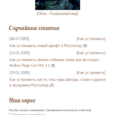
[
Обои - Подводный мир
]
Случайные статьи
[06.07.2009]
[
Как установить
]
Как установить новый шрифт в Photoshop
(
0
)
[21.01.2009]
[
Как установить
]
Как установить плагин сгибание углов для фотошоп -
Av.Bros Page Curl Pro 2.1
(
0
)
[29.01.2009]
[
Как установить
]
Как установить кисти, текстуры, фигуры, стили и другое
в программу Photoshop
(
3
)
Наш опрос
Что Вы хотите скачивать? (возможно несколько ответов)
Открытки свадебные